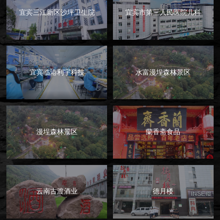
宜宾三江新区沙坪卫生院
宜宾市第三人民医院儿科
宜宾临港利宇科技
水富漫埕森林景区
漫埕森林景区
蘭香斋食品
云南古渡酒业
德月楼