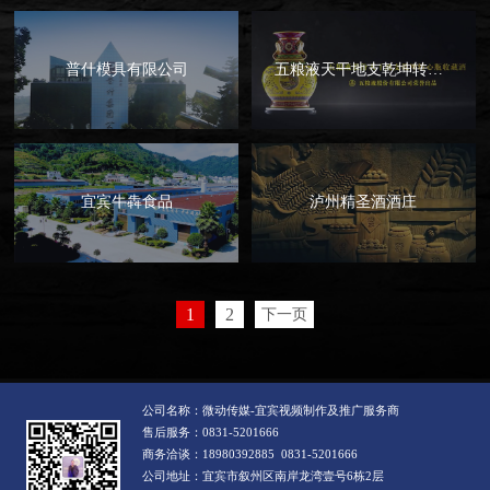
普什模具有限公司
五粮液天干地支乾坤转心瓶酒
宜宾牛犇食品
泸州精圣酒酒庄
1
2
下一页
公司名称：微动传媒-宜宾视频制作及推广服务商
售后服务：0831-5201666
商务洽谈：18980392885 0831-5201666
公司地址：宜宾市叙州区南岸龙湾壹号6栋2层